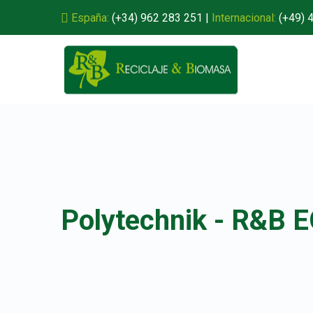
España:
(+34) 962 283 251
|
Internacional:
(+49) 
Polytechnik - R&B