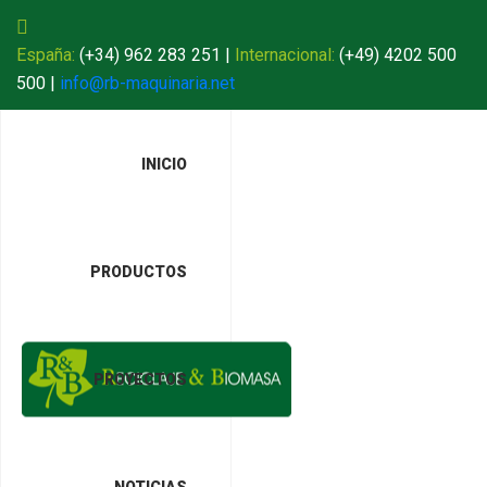
España:
(+34) 962 283 251
|
Internacional:
(+49) 4202 500
500
|
info@rb-maquinaria.net
INICIO
PRODUCTOS
PROYECTOS
NOTICIAS