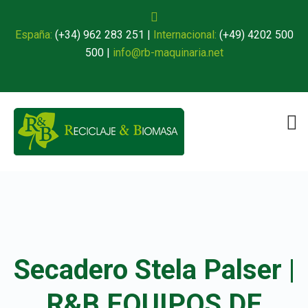
España:
(+34) 962 283 251
|
Internacional:
(+49) 4202 500
500
|
info@rb-maquinaria.net
Secadero Stela Palser |
R&B EQUIPOS DE