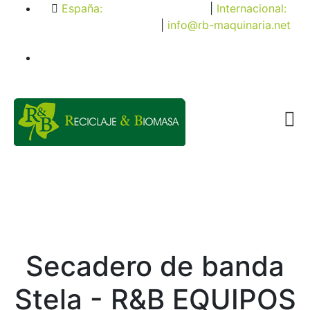
España:
(+34) 962 283 251
|
Internacional:
(+49) 4202 500 500
|
info@rb-maquinaria.net
Secadero de banda
Stela - R&B EQUIPOS