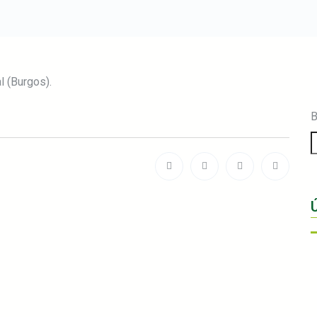
l (Burgos).
B